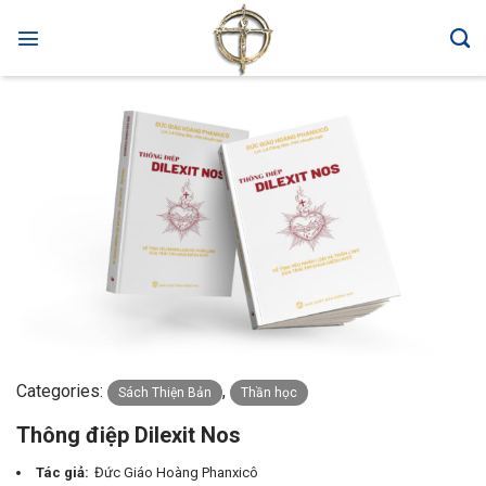
Skip
to
content
Categories:
,
Sách Thiện Bản
Thần học
Thông điệp Dilexit Nos
Tác giả:
Đức Giáo Hoàng Phanxicô