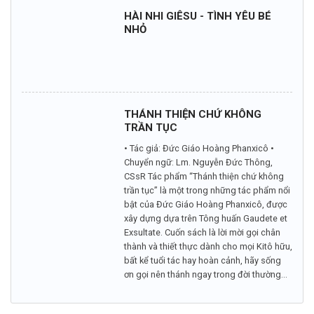
HÀI NHI GIÊSU - TÌNH YÊU BÉ
NHỎ
THÁNH THIỆN CHỨ KHÔNG
TRẦN TỤC
• Tác giả: Đức Giáo Hoàng Phanxicô •
Chuyển ngữ: Lm. Nguyễn Đức Thông,
CSsR Tác phẩm “Thánh thiện chứ không
trần tục” là một trong những tác phẩm nổi
bật của Đức Giáo Hoàng Phanxicô, được
xây dựng dựa trên Tông huấn Gaudete et
Exsultate. Cuốn sách là lời mời gọi chân
thành và thiết thực dành cho mọi Kitô hữu,
bất kể tuổi tác hay hoàn cảnh, hãy sống
ơn gọi nên thánh ngay trong đời thường...