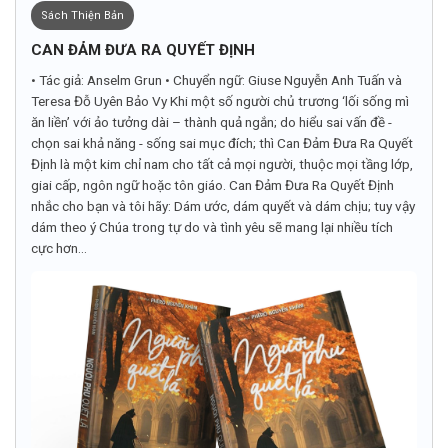
Sách Thiện Bản
CAN ĐẢM ĐƯA RA QUYẾT ĐỊNH
• Tác giả: Anselm Grun • Chuyển ngữ: Giuse Nguyễn Anh Tuấn và
Teresa Đỗ Uyên Bảo Vy Khi một số người chủ trương ‘lối sống mì
ăn liền’ với ảo tưởng dài – thành quả ngắn; do hiểu sai vấn đề -
chọn sai khả năng - sống sai mục đích; thì Can Đảm Đưa Ra Quyết
Định là một kim chỉ nam cho tất cả mọi người, thuộc mọi tầng lớp,
giai cấp, ngôn ngữ hoặc tôn giáo. Can Đảm Đưa Ra Quyết Định
nhắc cho bạn và tôi hãy: Dám ước, dám quyết và dám chịu; tuy vậy
dám theo ý Chúa trong tự do và tình yêu sẽ mang lại nhiều tích
cực hơn...