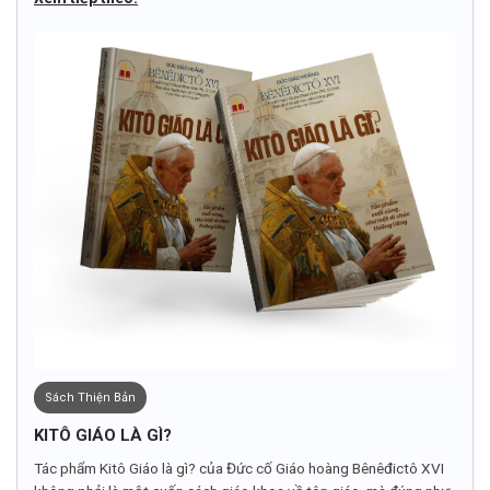
Sách Thiện Bản
KITÔ GIÁO LÀ GÌ?
Tác phẩm Kitô Giáo là gì? của Đức cố Giáo hoàng Bênêđictô XVI