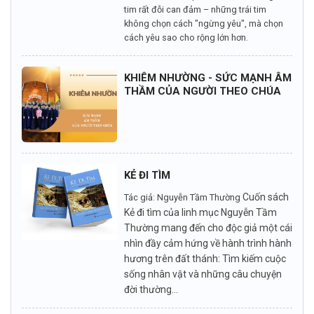
tim rất đỗi can đảm – những trái tim
không chọn cách "ngừng yêu", mà chọn
cách yêu sao cho rộng lớn hơn.
KHIÊM NHƯỜNG - SỨC MẠNH ÂM
THẦM CỦA NGƯỜI THEO CHÚA
KẺ ĐI TÌM
Cuốn sách
Tác giả: Nguyễn Tầm Thường
Kẻ đi tìm của linh mục Nguyễn Tầm
Thường mang đến cho độc giả một cái
nhìn đầy cảm hứng về hành trình hành
hương trên đất thánh: Tìm kiếm cuộc
sống nhân vật và những câu chuyện
đời thường...