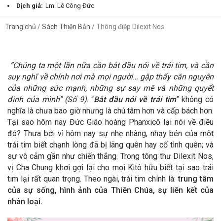
Dịch giả:
Lm. Lê Công Đức
Trang chủ
/
Sách Thiện Bản
/
Thông điệp Dilexit Nos
“Chúng ta một lần nữa cần bắt đầu nói về trái tim, và cần
suy nghĩ về chính nơi mà mọi người… gặp thấy căn nguyên
của những sức mạnh, những sự say mê và những quyết
định của mình” (Số 9)
. “
Bắt đầu nói về trái tim
” không có
nghĩa là chưa bao giờ nhưng là chú tâm hơn và cấp bách hơn.
Tại sao hôm nay Đức Giáo hoàng Phanxicô lại nói về điều
đó? Thưa bởi vì hôm nay sự nhẹ nhàng, nhạy bén của một
trái tim biết chạnh lòng đã bị lãng quên hay cố tình quên; và
sự vô cảm gần như chiến thắng. Trong tông thư Dilexit Nos,
vị Cha Chung khơi gợi lại cho mọi Kitô hữu biết tại sao trái
tim lại rất quan trọng. Theo ngài, trái tim chính là:
trung tâm
của sự sống, hình ảnh của Thiên Chúa, sự liên kết của
nhân loại.