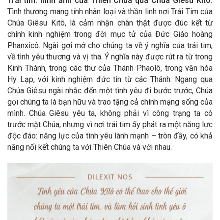
Trái tim: hình ảnh của Thiên Chúa qua Chúa Giêsu Kitô.
Tình thương mang tính nhân loại và thần linh nơi Trái Tim của
Chúa Giêsu Kitô, là cảm nhận chân thật được đúc kết từ
chính kinh nghiệm trong đời mục tử của Đức Giáo hoàng
Phanxicô. Ngài gợi mở cho chúng ta về ý nghĩa của trái tim,
về tình yêu thương và vị tha. Ý nghĩa này được rút ra từ trong
Kinh Thánh, trong các thư của Thánh Phaolô, trong văn hóa
Hy Lạp, với kinh nghiệm đức tin từ các Thánh. Ngang qua
Chúa Giêsu ngài nhắc đến một tình yêu đi bước trước, Chúa
gọi chúng ta là bạn hữu và trao tặng cả chính mạng sống của
mình. Chúa Giêsu yêu ta, không phải vì công trạng ta có
trước mặt Chúa, nhưng vì nơi trái tim ấy phát ra một năng lực
độc đáo: năng lực của tình yêu lành mạnh – tròn đầy, có khả
năng nối kết chúng ta với Thiên Chúa và với nhau.