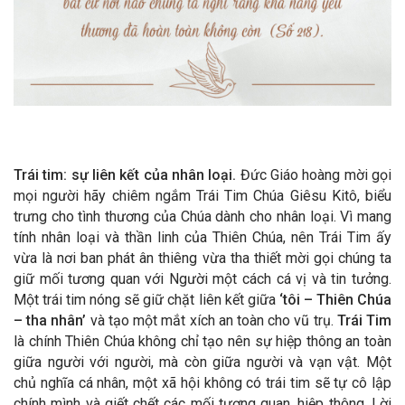
Trái tim: sự liên kết của nhân loại.
Đức Giáo hoàng mời gọi
mọi người hãy chiêm ngắm Trái Tim Chúa Giêsu Kitô, biểu
trưng cho tình thương của Chúa dành cho nhân loại. Vì mang
tính nhân loại và thần linh của Thiên Chúa, nên Trái Tim ấy
vừa là nơi ban phát ân thiêng vừa tha thiết mời gọi chúng ta
giữ mối tương quan với Người một cách cá vị và tin tưởng.
Một trái tim nóng sẽ giữ chặt liên kết giữa
‘tôi – Thiên Chúa
– tha nhân’
và tạo một mắt xích an toàn cho vũ trụ.
Trái Tim
là chính Thiên Chúa không chỉ tạo nên sự hiệp thông an toàn
giữa người với người, mà còn giữa người và vạn vật. Một
chủ nghĩa cá nhân, một xã hội không có trái tim sẽ tự cô lập
chính mình và giết chết các mối tương quan, hiệp thông. Lời