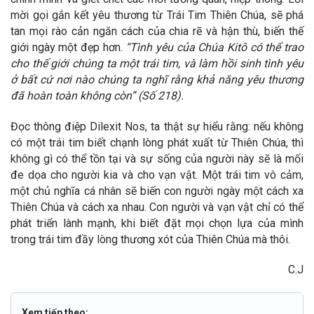
mời gọi gắn kết yêu thương từ Trái Tim Thiên Chúa, sẽ phá
tan mọi rào cản ngăn cách của chia rẽ và hận thù, biến thế
giới ngày một đẹp hơn.
“Tình yêu của Chúa Kitô có thể trao
cho thế giới chúng ta một trái tim, và làm hồi sinh tình yêu
ở bất cứ nơi nào chúng ta nghĩ rằng khả năng yêu thương
đã hoàn toàn không còn” (Số 218).
Đọc thông điệp Dilexit Nos, ta thật sự hiểu rằng: nếu không
có một trái tim biết chạnh lòng phát xuất từ Thiên Chúa, thì
không gì có thể tồn tại và sự sống của người này sẽ là mối
đe dọa cho người kia và cho vạn vật. Một trái tim vô cảm,
một chủ nghĩa cá nhân sẽ biến con người ngày một cách xa
Thiên Chúa và cách xa nhau. Con người và vạn vật chỉ có thể
phát triển lành mạnh, khi biết đặt mọi chọn lựa của mình
trong trái tim đầy lòng thương xót của Thiên Chúa mà thôi.
C.J
Xem tiếp theo: