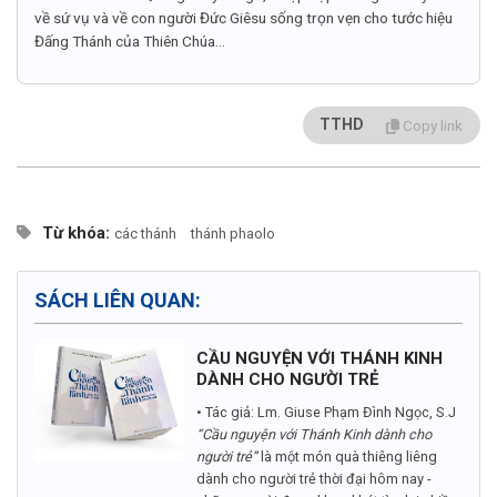
về sứ vụ và về con người Đức Giêsu sống trọn vẹn cho tước hiệu
Đấng Thánh của Thiên Chúa...
TTHD
Copy link
Từ khóa:
các thánh
thánh phaolo
SÁCH LIÊN QUAN:
CẦU NGUYỆN VỚI THÁNH KINH
DÀNH CHO NGƯỜI TRẺ
• Tác giả: Lm. Giuse Phạm Đình Ngọc, S.J
“Cầu nguyện với Thánh Kinh dành cho
người trẻ”
là một món quà thiêng liêng
dành cho người trẻ thời đại hôm nay -