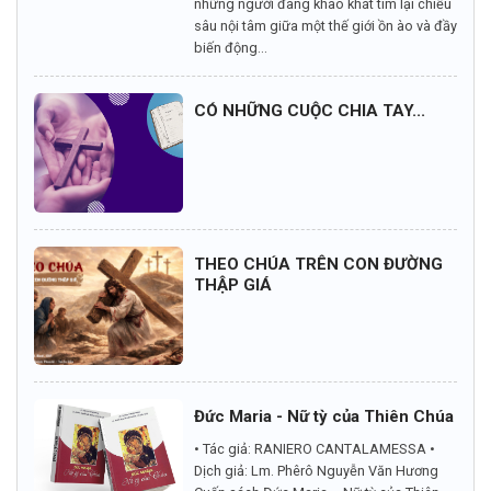
những người đang khao khát tìm lại chiều
sâu nội tâm giữa một thế giới ồn ào và đầy
biến động...
CÓ NHỮNG CUỘC CHIA TAY...
THEO CHÚA TRÊN CON ĐƯỜNG
THẬP GIÁ
Đức Maria - Nữ tỳ của Thiên Chúa
• Tác giả: RANIERO CANTALAMESSA •
Dịch giả: Lm. Phêrô Nguyễn Văn Hương