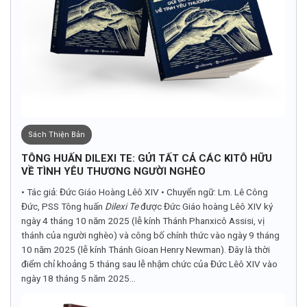
Sách Thiện Bản
TÔNG HUẤN DILEXI TE: GỬI TẤT CẢ CÁC KITÔ HỮU
VỀ TÌNH YÊU THƯƠNG NGƯỜI NGHÈO
• Tác giả: Đức Giáo Hoàng Lêô XIV • Chuyển ngữ: Lm. Lê Công
Đức, PSS Tông huấn
Dilexi Te
được Đức Giáo hoàng Lêô XIV ký
ngày 4 tháng 10 năm 2025 (lễ kính Thánh Phanxicô Assisi, vị
thánh của người nghèo) và công bố chính thức vào ngày 9 tháng
10 năm 2025 (lễ kính Thánh Gioan Henry Newman). Đây là thời
điểm chỉ khoảng 5 tháng sau lễ nhậm chức của Đức Lêô XIV vào
ngày 18 tháng 5 năm 2025...