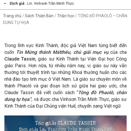
Dịch giả:
Lm. Vinhsơn Trần Minh Thực
Trang chủ
/
Sách Thiện Bản
/
Thần học
/
TÔNG ĐỒ PHAOLÔ – CHÂN
DUNG TỰ HỌA
Trong lĩnh vực Kinh Thánh, độc giả Việt Nam từng biết đến
cuốn
Tin Mừng thánh Mátthêu, chú giải mục vụ
của cha
Claude Tassin
, giáo sư Kinh Thánh tại Viện Đại học Công
giáo Paris. Hơn nữa, từ nhiều năm nay, vị giáo sư này vẫn
thường tới thuyết trình tại những Khoá thường huấn cho các
nhà đào tạo linh mục ở Việt Nam. Là giáo sư chuyên môn về
thánh Phaolô và giai đoạn lịch sử giữa hai giao ước, cha
Claude Tassin đã viết cuốn sách “
Tông đồ Phaolô, chân
dung tự họa”,
và được cha Vinhsơn Trần Minh Thực, giáo sư
Kinh Thánh của Đại Chủng viện Huế, chuyển sang Việt ngữ.