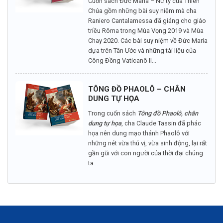
Cuốn sách Đức Maria – Nữ tỳ của Thiên
Chúa gồm những bài suy niệm mà cha
Raniero Cantalamessa đã giảng cho giáo
triều Rôma trong Mùa Vọng 2019 và Mùa
Chay 2020. Các bài suy niệm về Đức Maria
dựa trên Tân Ước và những tài liệu của
Công Đồng Vaticanô II...
TÔNG ĐỒ PHAOLÔ – CHÂN
DUNG TỰ HỌA
Trong cuốn sách
Tông đồ Phaolô, chân
dung tự họa
, cha Claude Tassin đã phác
họa nên dung mạo thánh Phaolô với
những nét vừa thú vị, vừa sinh động, lại rất
gần gũi với con người của thời đại chúng
ta...