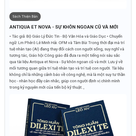
Sách Thiện Bản
ANTIQUA ET NOVA - SỰ KHÔN NGOAN CŨ VÀ MỚI
• Tác giả: Bộ Giáo Lý Đức Tin - Bộ Văn Hóa và Giáo Dục • Chuyển
ngữ: Lm Phêrô Lê Minh Hải. OFM và Tâm Bùi Trong thời đại mà trí
tuệ nhân tạo (AI) đang thay đổi cách con người sống, suy nghĩ và
tương tác, Giáo hội Công giáo đã đưa ra một tiếng nói sâu sắc
qua tài liệu Antiqua et Nova - Sự khôn ngoan cũ và mới: Lưu ý về
mối tương quan giữa trí tuệ nhân tạo và trí tuệ con người. Tài liệu
không chỉ là những cảnh báo về công nghệ, mà là một suy tư thần
học - nhân học đầy cân nhắc, giúp con người định vị chính mình
trong kỷ nguyên mới của tiến bộ kỹ thuật..,